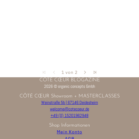
1 von 2
CÔTÉ CŒUR BLOGAZINE
2026 © organic concepts Gmbh
CÔTÉ CŒUR Showroom + MASTERCLASSES
Weinstraße 5b | 67146 Deidesheim
welcome@cotecoeur.de
+49 (0) 15201962948
Shop Informationen
Mein Konto
AGB