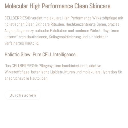
Molecular High Performance Clean Skincare
CELLBERRIES® vereint molekulare High-Performance Wirkstoffpflege mit
holistischen Clean Skincare Ritualen. Hochkonzentrierte Seren, präzise
Augenpflege, enzymatische Exfoliation und moderne Wirkstoffsysteme
unterstützen Hautbalance, Kollagenaktivierung und ein sichtbar
verfeinertes Hautbild.
Holistic Glow. Pure CELL Intelligence.
Das CELLBERRIES® Pflegesystem kombiniert antioxidative
Wirkstoffpflege, botanische Lipidstrukturen und molekulare Hydration für
anspruchsvolle Hautbilder.
Durchsuchen
ERUNG WECHSELN