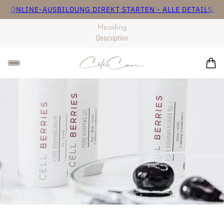
A ONLINE-AUSBILDUNG DIREKT STARTEN - ALLE DETAILS: CLI
Heading
Description