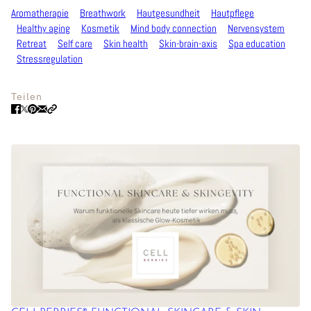
Aromatherapie
Breathwork
Hautgesundheit
Hautpflege
Healthy aging
Kosmetik
Mind body connection
Nervensystem
Retreat
Self care
Skin health
Skin-brain-axis
Spa education
Stressregulation
Teilen