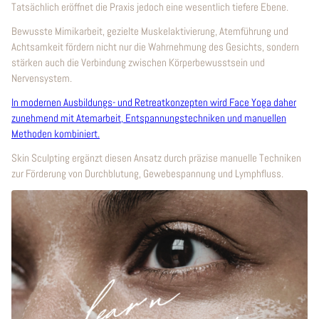
Tatsächlich eröffnet die Praxis jedoch eine wesentlich tiefere Ebene.
Bewusste Mimikarbeit, gezielte Muskelaktivierung, Atemführung und
Achtsamkeit fördern nicht nur die Wahrnehmung des Gesichts, sondern
stärken auch die Verbindung zwischen Körperbewusstsein und
Nervensystem.
In modernen Ausbildungs- und Retreatkonzepten wird Face Yoga daher
zunehmend mit Atemarbeit, Entspannungstechniken und manuellen
Methoden kombiniert.
Skin Sculpting ergänzt diesen Ansatz durch präzise manuelle Techniken
zur Förderung von Durchblutung, Gewebespannung und Lymphfluss.