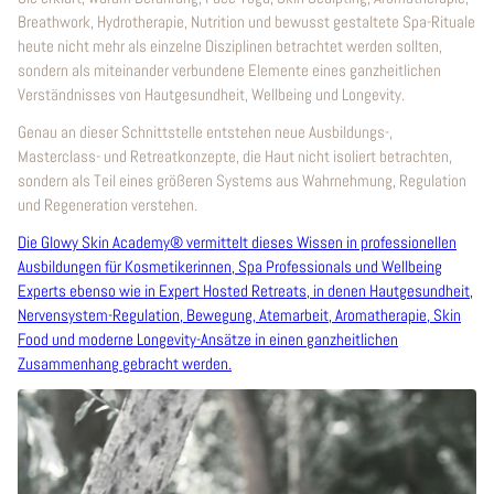
Breathwork, Hydrotherapie, Nutrition und bewusst gestaltete Spa-Rituale
heute nicht mehr als einzelne Disziplinen betrachtet werden sollten,
sondern als miteinander verbundene Elemente eines ganzheitlichen
Verständnisses von Hautgesundheit, Wellbeing und Longevity.
Genau an dieser Schnittstelle entstehen neue Ausbildungs-,
Masterclass- und Retreatkonzepte, die Haut nicht isoliert betrachten,
sondern als Teil eines größeren Systems aus Wahrnehmung, Regulation
und Regeneration verstehen.
Die Glowy Skin Academy® vermittelt dieses Wissen in professionellen
Ausbildungen für Kosmetikerinnen, Spa Professionals und Wellbeing
Experts ebenso wie in Expert Hosted Retreats, in denen Hautgesundheit,
Nervensystem-Regulation, Bewegung, Atemarbeit, Aromatherapie, Skin
Food und moderne Longevity-Ansätze in einen ganzheitlichen
Zusammenhang gebracht werden.