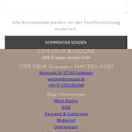
Alle Kommentare werden vor der Veröffentlichung
moderiert.
KOMMENTAR SENDEN
CÔTÉ CŒUR BLOGAZINE
2026 © organic concepts Gmbh
CÔTÉ CŒUR Showroom + MASTERCLASSES
Weinstraße 5b | 67146 Deidesheim
welcome@cotecoeur.de
+49 (0) 15201962948
Shop Informationen
Mein Konto
AGB
Versand & Lieferung
Widerruf
Impressum