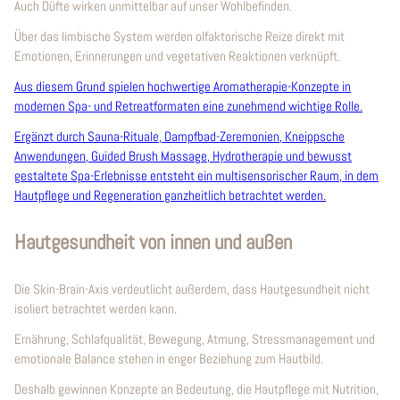
Auch Düfte wirken unmittelbar auf unser Wohlbefinden.
Über das limbische System werden olfaktorische Reize direkt mit
Emotionen, Erinnerungen und vegetativen Reaktionen verknüpft.
Aus diesem Grund spielen hochwertige Aromatherapie-Konzepte in
modernen Spa- und Retreatformaten eine zunehmend wichtige Rolle.
Ergänzt durch Sauna-Rituale, Dampfbad-Zeremonien, Kneippsche
Anwendungen, Guided Brush Massage, Hydrotherapie und bewusst
gestaltete Spa-Erlebnisse entsteht ein multisensorischer Raum, in dem
Hautpflege und Regeneration ganzheitlich betrachtet werden.
Hautgesundheit von innen und außen
Die Skin-Brain-Axis verdeutlicht außerdem, dass Hautgesundheit nicht
isoliert betrachtet werden kann.
Ernährung, Schlafqualität, Bewegung, Atmung, Stressmanagement und
emotionale Balance stehen in enger Beziehung zum Hautbild.
Deshalb gewinnen Konzepte an Bedeutung, die Hautpflege mit Nutrition,